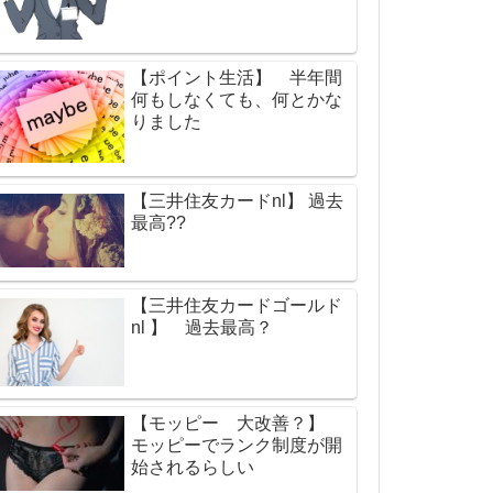
【ポイント生活】 半年間
何もしなくても、何とかな
りました
【三井住友カードnl】 過去
最高??
【三井住友カードゴールド
nl 】 過去最高？
【モッピー 大改善？】
モッピーでランク制度が開
始されるらしい