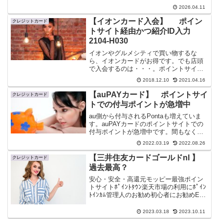
ナビAmazonご利用にハピタス全てが高還
2026.04.11
元げん玉「ライフカード」とは？「ライ
フカード」は、ライフカード株式会社
【イオンカード入会】 ポイン
クレジットカード
が...
トサイト経由かつ紹介ID入力
2104-H030
イオンやグルメシティで買い物するな
ら、イオンカードがお得です。でも店頭
で入会するのは・・・。ポイントサイト
と紹介IDを利用した、イオンカードの一
2018.12.10
2021.04.16
番有利な入会方法について書いてみまし
た。紹介ID載せています、使ってくださ
【auPAYカード】 ポイントサイ
クレジットカード
い。
トでの付与ポイントが急増中
au側から付与されるPontaも増えていま
す。auPAYカードのポイントサイトでの
付与ポイントが急増中です。間もなく開
始予定の「投資信託積立」への対策か
2022.03.19
2022.08.26
な？2022/08/26 5,000円以上のサイト
が多数 ※チャン...
【三井住友カードゴールドnl 】
クレジットカード
過去最高？
安心・安全・高還元モッピー最強ポイン
トサイトﾎﾟｲﾝﾄﾀｳﾝ楽天市場の利用にﾎﾟｲﾝ
ﾄｲﾝｶﾑ管理人のお勧め初心者にお勧めEC
ナビAmazonご利用にハピタス全てが高還
元げん玉最速現金化久しぶりに当ブログ
2023.03.18
2023.10.11
を更新しました。私生活で悲しい出来