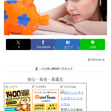
X
Facebook
はてブ
LINE
0
1
2024.04.15
この記事は
約3分
で読めます。
安心・安全・高還元
モッピー
ﾎﾟｲﾝﾄﾀｳﾝ
ﾎﾟｲﾝﾄｲﾝｶﾑ
管理人のお勧め