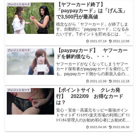
【ヤフーカード終了】
事...
クレジットカード
「paypayカード」は「げん玉」
で3,500円が最高値
残念ながら「ヤフーカード」が終了しま
す。自動的に「paypayカード」になるみ
たいです。Tポイントを貯めるには、「T
カードプラスpremium」or Tカード
2021.07.18
2021.12.08
prime」かな？追記※2021/12/06 残念
ながら「ヤフーカード」は「p...
【paypayカード】 ヤフーカー
クレジットカード
ドを解約後なら、・・・
ヤフーカードがなくなってしまうヤフー
カード保有者がpaypayカードを発行して
も、paypayカード側からの新規入会の特
典はありませんしかし、ポイントサイト
2021.12.08
2021.12.18
側からは・・・ヤフーカードがなくなっ
てしまうヤフーは好きではありません
【ポイントサイト クレカ発
クレジットカード
が、Tポイント...
行】 2022/09 お得なカード
は？
安心・安全・高還元モッピー最強ポイン
トサイトﾎﾟｲﾝﾄﾀｳﾝ楽天市場の利用にﾎﾟｲﾝ
ﾄｲﾝｶﾑ管理人のお勧め初心者にお勧めEC
ナビAmazonご利用にハピタス全てが高還
2022.04.06
2022.08.30
元げん玉最速現金化クレジットカードは
使い方さえ間違えなければ、便利でお