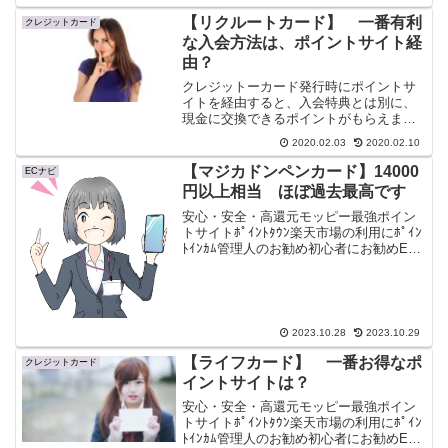
【リクルートカード】 一番有利
クレジットカード
な入会方法は、ポイントサイト経
由？
クレジットーカード発行時にポイントサ
イトを経由すると、入会特典とは別に、
現金に交換できるポイントがもらえま
す。1,2％もの交換現率を誇るリクルート
2020.02.03
2020.02.10
カードの一番有利な入会方法について書
いてみた。※げん玉で18000円相当
【マジカドンペンカード】14000
ECナビ
2020/02/10
円以上相当 ほぼ過去最高です
安心・安全・高還元モッピー最強ポイン
トサイトﾎﾟｲﾝﾄﾀｳﾝ楽天市場の利用にﾎﾟｲﾝ
ﾄｲﾝｶﾑ管理人のお勧め初心者にお勧めEC
ナビAmazonご利用にハピタス全てが高還
元げん玉最速現金化悪いことは続くもの
で、私生活でまた困ったことが起きま
し...
2023.10.28
2023.10.29
【ライフカード】 一番お得なポ
クレジットカード
イントサイトは？
安心・安全・高還元モッピー最強ポイン
トサイトﾎﾟｲﾝﾄﾀｳﾝ楽天市場の利用にﾎﾟｲﾝ
ﾄｲﾝｶﾑ管理人のお勧め初心者にお勧めEC