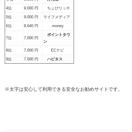
4位
9,000 円
ちょびリッチ
5位
9,000 円
ライフメディア
6位
8,640 円
.money
ポイントタウ
7位
7,000 円
ン
8位
7,000 円
ECナビ
9位
7,000 円
ハピタス
※太字は安心して利用できる安全なお勧めサイトです。