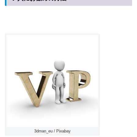
3dman_eu / Pixabay