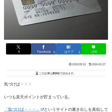
X
Facebook
はてブ
LINE
0
2
2018.09.10
2024.01.27
この記事は
約9分
で読めます。
気づけば・・・
いつも楽天ポイントが貯まっている。
「気づけば・・・」
というサイトの書き出しを真似して