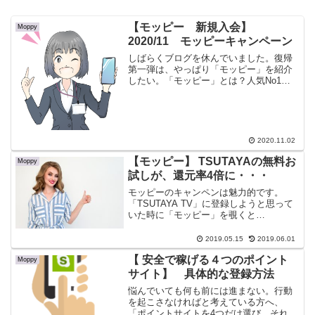
【モッピー 新規入会】
Moppy
2020/11 モッピーキャンペーン
しばらくブログを休んでいました。復帰
第一弾は、やっぱり「モッピー」を紹介
したい。「モッピー」とは？人気No1の
ポイントサイトここ数年、人気No1のポ
イントサイトです。なんと月に400万円も
稼いでいる猛者がいるらしい。本当なら
凄いですね。ここ...
2020.11.02
【モッピー】 TSUTAYAの無料お
Moppy
試しが、還元率4倍に・・・
モッピーのキャンペンは魅力的です。
「TSUTAYA TV」に登録しようと思って
いた時に「モッピー」を覗くと
100pt→400ptでした。無料で登録する寸
前だったのでラッキーです。令和元年5月
2019.05.15
2019.06.01
のモッピーでは、入会で最大1100ptもら
【 安全で稼げる４つのポイント
えるキャンペーンをやっています。
Moppy
サイト】 具体的な登録方法
悩んでいても何も前には進まない。行動
を起こさなければと考えている方へ、
「ポイントサイトを4つだけ選び、それぞ