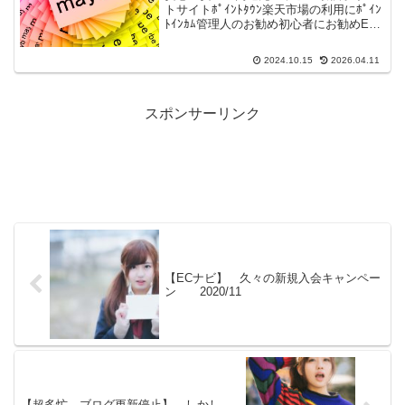
トサイトﾎﾟｲﾝﾄﾀｳﾝ楽天市場の利用にﾎﾟｲﾝ
ﾄｲﾝｶﾑ管理人のお勧め初心者にお勧めEC
ナビAmazonご利用にハピタス全てが高還
元げん玉最速現金化憂鬱な日々が１年半
2024.10.15
2026.04.11
ほど続いています。しかし、何かをし
な...
スポンサーリンク
【ECナビ】 久々の新規入会キャンペー
ン 2020/11
【超多忙 ブログ更新停止】 しかし、