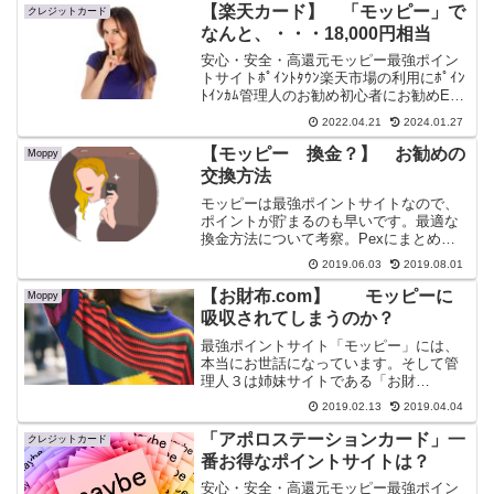
金同様に利用できます。
【楽天カード】 「モッピー」で
クレジットカード
なんと、・・・18,000円相当
安心・安全・高還元モッピー最強ポイン
トサイトﾎﾟｲﾝﾄﾀｳﾝ楽天市場の利用にﾎﾟｲﾝ
ﾄｲﾝｶﾑ管理人のお勧め初心者にお勧めEC
ナビAmazonご利用にハピタス全てが高還
2022.04.21
2024.01.27
元げん玉最速現金化楽天カードについて
の私見元ブラックの管理人３と申しま
【モッピー 換金？】 お勧めの
Moppy
す...
交換方法
モッピーは最強ポイントサイトなので、
ポイントが貯まるのも早いです。最適な
換金方法について考察。Pexにまとめる
のがいいのか？それともドットマネーを
2019.06.03
2019.08.01
経由して無手数料で換金か？でも一番の
お勧め方法は「POINT WALLET VISA
【お財布.com】 モッピーに
Moppy
PREPAID」かも。
吸収されてしまうのか？
最強ポイントサイト「モッピー」には、
本当にお世話になっています。そして管
理人３は姉妹サイトである「お財
布.com」にも毎日ログインでお小遣いを
2019.02.13
2019.04.04
少しだけもらっています。
「アポロステーションカード」一
クレジットカード
番お得なポイントサイトは？
安心・安全・高還元モッピー最強ポイン