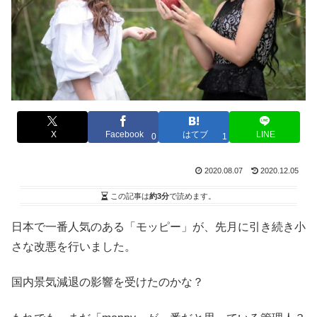
X
Facebook
はてブ
LINE
0
1
2020.08.07
2020.12.05
この記事は
約3分
で読めます。
日本で一番人気のある「モッピー」が、先月に引き続き小
さな改悪を行いました。
国内景気減退の影響を受けたのかな？