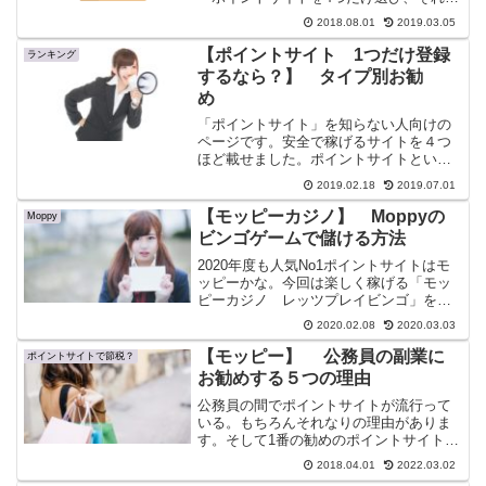
れの登録の具体的な手続き方法のページ
2018.08.01
2019.03.05
を作りました」
【ポイントサイト 1つだけ登録
ランキング
するなら？】 タイプ別お勧
め
「ポイントサイト」を知らない人向けの
ページです。安全で稼げるサイトを４つ
ほど載せました。ポイントサイトという
ものを一度経験してから、ご自身で判断
2019.02.18
2019.07.01
されてはいかがだろうか？
【モッピーカジノ】 Moppyの
Moppy
ビンゴゲームで儲ける方法
2020年度も人気No1ポイントサイトはモ
ッピーかな。今回は楽しく稼げる「モッ
ピーカジノ レッツプレイビンゴ」を紹
介。一度全ラインビンゴをすると、しば
2020.02.08
2020.03.03
らくはビンゴ達成がつづきます。
【モッピー】 公務員の副業に
ポイントサイトで節税？
お勧めする５つの理由
公務員の間でポイントサイトが流行って
いる。もちろんそれなりの理由がありま
す。そして1番の勧めのポイントサイトは
モッピです。楽天スーパーポイントに交
2018.04.01
2022.03.02
換できます。そしてポイントのままで現