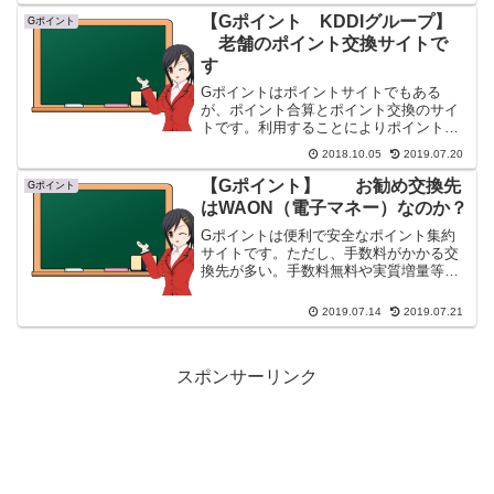
【Gポイント KDDIグループ】
Gポイント
老舗のポイント交換サイトで
す
Gポイントはポイントサイトでもある
が、ポイント合算とポイント交換のサイ
トです。利用することによりポイントを
無駄なくまた有利に交換、換金できま
2018.10.05
2019.07.20
す。クラブパナソニックやマクロミル利
用者、そして陸マイラーさんにもお勧め
【Gポイント】 お勧め交換先
Gポイント
できます。
はWAON（電子マネー）なのか？
Gポイントは便利で安全なポイント集約
サイトです。ただし、手数料がかかる交
換先が多い。手数料無料や実質増量等の
Gポイントからの交換先として有利な所
を検証してみた。
2019.07.14
2019.07.21
スポンサーリンク