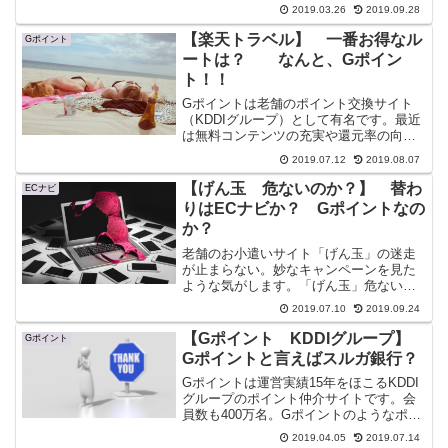
めて送金すると軽減できます。「PexとG
2019.03.26
2019.09.28
ポイント」どちらがお得か、ザックリと
比較してみた。
【楽天トラベル】 一番お得なル
Gポイント
ートは？ なんと、Gポイン
ト！！
Gポイントは老舗のポイント交換サイト
（KDDIグループ）として有名です。最近
は無料コンテンツの充実や還元率の向上
など頑張っている感じです。優良ポイン
2019.07.12
2019.08.07
トサイトとしても使えるかも？
【げん玉 危ないのか？】 替わ
ECナビ
りはECナビか？ Gポイントなの
か？
老舗のお小遣いサイト「げん玉」の迷走
が止まらない。妙なキャンペーンを見た
ような気がします。「げん玉」危ないの
か？現だまに替わる初心者向けのポイン
2019.07.10
2019.09.24
トサイトとして、ECナビとGポイントを
お勧めしようかな？
【Gポイント KDDIグループ】
Gポイント
Gポイントと言えばスルガ銀行？
Gポイントは運営実績15年をほこるKDDI
グループのポイント仲介サイトです。会
員数も400万名。Gポイントのようなポイ
ント仲介サイトを利用すれば、有利に換
2019.04.05
2019.07.14
金やポイント交換ができます。