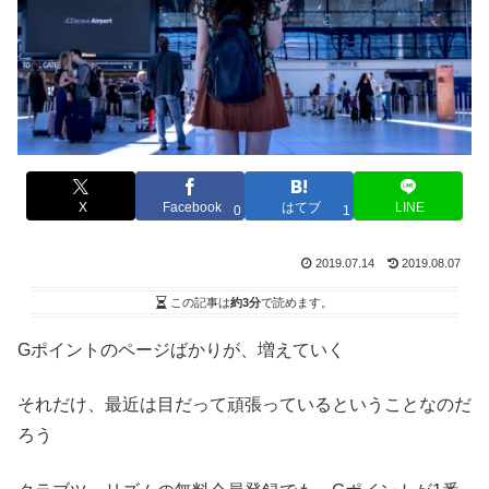
X
Facebook
はてブ
LINE
0
1
2019.07.14
2019.08.07
この記事は
約3分
で読めます。
Gポイントのページばかりが、増えていく
それだけ、最近は目だって頑張っているということなのだ
ろう